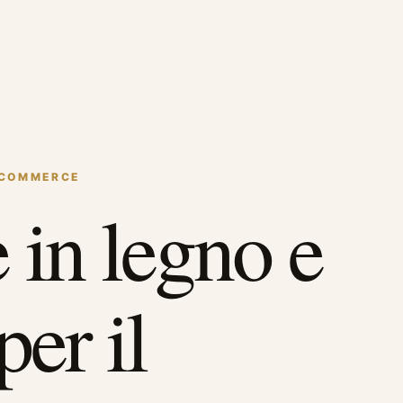
ECOMMERCE
 in legno e
per il