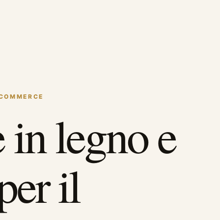
ECOMMERCE
 in legno e
per il